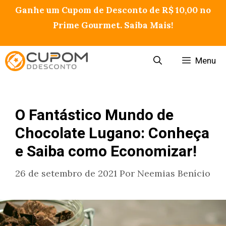
Pular
Ganhe um Cupom de Desconto de R$ 10,00 no
para
Prime Gourmet. Saiba Mais!
o
conteúdo
Menu
O Fantástico Mundo de
Chocolate Lugano: Conheça
e Saiba como Economizar!
26 de setembro de 2021
Por
Neemias Benício