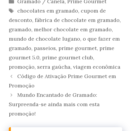
Categorias
Gramado / Canela
,
Prime Gourmet
Tags
chocolates em gramado
,
cupom de
desconto
,
fábrica de chocolate em gramado
,
gramado
,
melhor chocolate em gramado
,
mundo de chocolate lugano
,
o que fazer em
gramado
,
passeios
,
prime gourmet
,
prime
gourmet 5.0
,
prime gourmet club
,
promoção
,
serra gaúcha
,
viagem econômica
Código de Ativação Prime Gourmet em
Promoção
Mundo Encantado de Gramado:
Surpreenda-se ainda mais com esta
promoção!