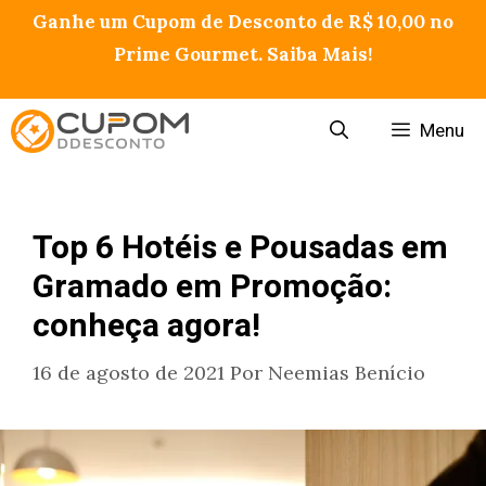
Pular
Ganhe um Cupom de Desconto de R$ 10,00 no
para
Prime Gourmet. Saiba Mais!
o
conteúdo
Menu
Top 6 Hotéis e Pousadas em
Gramado em Promoção:
conheça agora!
16 de agosto de 2021
Por
Neemias Benício