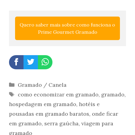
Quero saber mais sobre como funciona o 
Prime Gourmet Gramado
Categorias
Gramado / Canela
Tags
como economizar em gramado
,
gramado
,
hospedagem em gramado
,
hotéis e
pousadas em gramado baratos
,
onde ficar
em gramado
,
serra gaúcha
,
viagem para
gramado