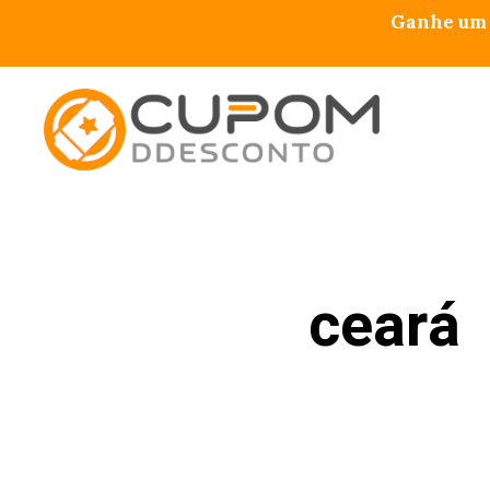
Pular
Ganhe um 
para
o
conteúdo
ceará