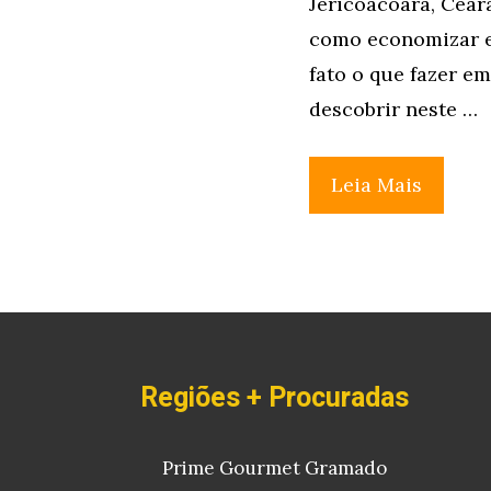
Jericoacoara, Cear
como economizar e
fato o que fazer e
descobrir neste …
Leia Mais
Regiões + Procuradas
Prime Gourmet Gramado